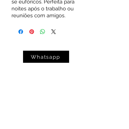
se eufóricos. Perfeita para
noites após o trabalho ou
reuniões com amigos.
Whatsapp
Ao acessar e utilizar este site, o usuário
concorda com os Termos de Uso.
Termos de Uso
Política de Privacidade e Cookies
Contato