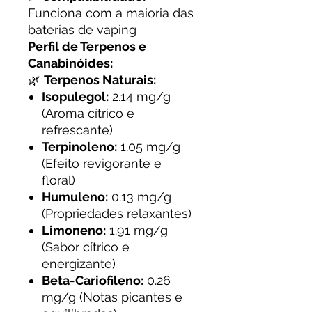
Funciona com a maioria das
baterias de vaping
Perfil de Terpenos e
Canabinóides:
🌿
Terpenos Naturais:
Isopulegol:
2.14 mg/g
(Aroma cítrico e
refrescante)
Terpinoleno:
1.05 mg/g
(Efeito revigorante e
floral)
Humuleno:
0.13 mg/g
(Propriedades relaxantes)
Limoneno:
1.91 mg/g
(Sabor cítrico e
energizante)
Beta-Cariofileno:
0.26
mg/g (Notas picantes e