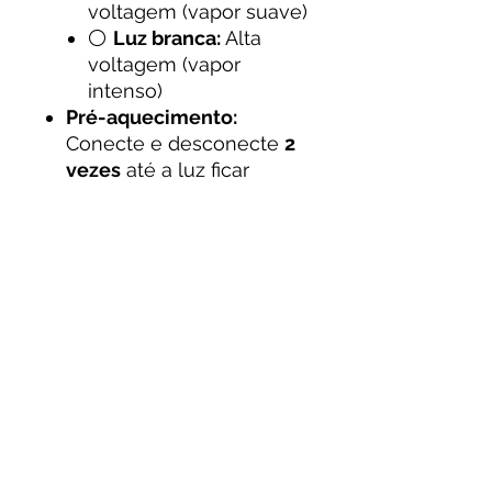
voltagem (vapor suave)
⚪
Luz branca:
Alta
voltagem (vapor
intenso)
Pré-aquecimento:
Conecte e desconecte
2
vezes
até a luz ficar
verde.
Tempo Máximo de
Inalação:
8 segundos por
tragada
para evitar
superaquecimento.
Carregamento:
Utilize um
cabo USB compatível
. A
luz vermelha indica
carregamento.
Armazene em local
fresco e seco
, longe da
luz solar direta, para