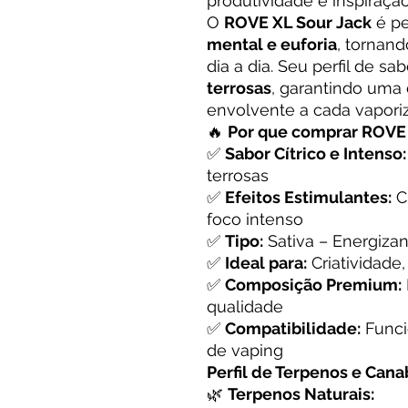
produtividade e inspiração
O
ROVE XL Sour Jack
é pe
mental e euforia
, tornan
dia a dia. Seu perfil de s
terrosas
, garantindo uma 
envolvente a cada vapori
🔥
Por que comprar ROVE 
✅
Sabor Cítrico e Intenso:
terrosas
✅
Efeitos Estimulantes:
Cl
foco intenso
✅
Tipo:
Sativa – Energiza
✅
Ideal para:
Criatividade
✅
Composição Premium:
qualidade
✅
Compatibilidade:
Funci
de vaping
Perfil de Terpenos e Cana
🌿
Terpenos Naturais: