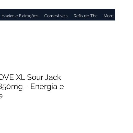
Haxixe e Extrações
Comestíveis
Refis de Thc
More
OVE XL Sour Jack
850mg - Energia e
e