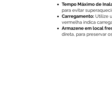
Tempo Máximo de Inal
para evitar superaquec
Carregamento:
Utilize
vermelha indica carreg
Armazene em local fre
direta, para preservar 
Ao acessar e utilizar este site, o usuár
com os Termos de Uso.
Termos de Uso
Política de Privacidade
e Cookies