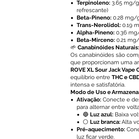
Terpinoleno:
3.65 mg/g 
refrescante)
Beta-Pineno:
0.28 mg/g
Trans-Nerolidol:
0.19 m
Alpha-Pineno:
0.36 mg/
Beta-Mirceno:
0.21 mg/g
🌱
Canabinóides Naturais
Os canabinóides são comp
que proporcionam uma am
ROVE XL Sour Jack Vape C
equilíbrio entre
THC e CB
intensa e satisfatória.
Modo de Uso e Armazena
Ativação:
Conecte e de
para alternar entre volt
🔵
Luz azul:
Baixa vol
⚪
Luz branca:
Alta v
Pré-aquecimento:
Cone
luz ficar verde.