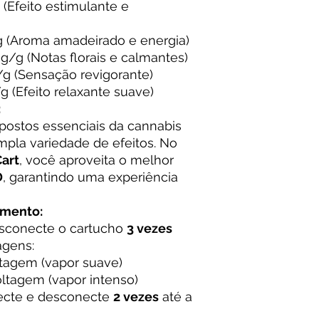
(Efeito estimulante e
 (Aroma amadeirado e energia)
g/g (Notas florais e calmantes)
g (Sensação revigorante)
 (Efeito relaxante suave)
:
ostos essenciais da cannabis
pla variedade de efeitos. No
art
, você aproveita o melhor
D
, garantindo uma experiência
mento:
sconecte o cartucho
3 vezes
agens:
tagem (vapor suave)
oltagem (vapor intenso)
cte e desconecte
2 vezes
até a