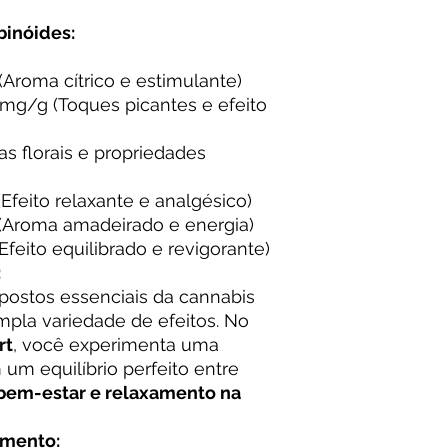
binóides:
Aroma cítrico e estimulante)
mg/g (Toques picantes e efeito
s florais e propriedades
Efeito relaxante e analgésico)
(Aroma amadeirado e energia)
feito equilibrado e revigorante)
:
ostos essenciais da cannabis
pla variedade de efeitos. No
rt
, você experimenta uma
um equilíbrio perfeito entre
bem-estar e relaxamento na
mento: