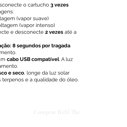
sconecte o cartucho
3 vezes
agens:
tagem (vapor suave)
oltagem (vapor intenso)
cte e desconecte
2 vezes
até a
ação:
8 segundos por tragada
imento.
 um
cabo USB compatível
. A luz
amento.
sco e seco
, longe da luz solar
os terpenos e a qualidade do óleo.
io concorda
Comprar Refil Thc