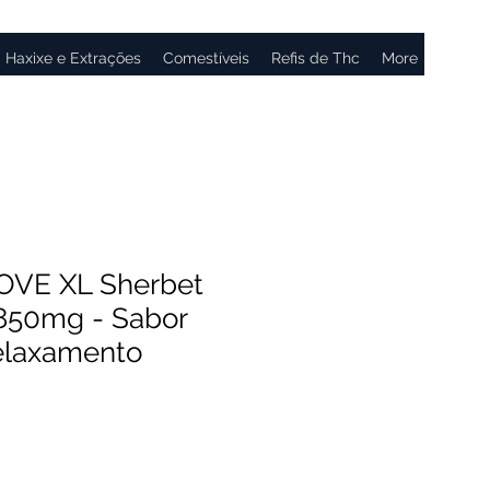
Haxixe e Extrações
Comestíveis
Refis de Thc
More
OVE XL Sherbet
850mg - Sabor
Relaxamento