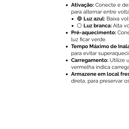
Ativação:
Conecte e de
para alternar entre volt
🔵
Luz azul:
Baixa vol
⚪
Luz branca:
Alta v
Pré-aquecimento:
Cone
luz ficar verde.
Tempo Máximo de Inal
para evitar superaquec
Carregamento:
Utilize
vermelha indica carreg
Armazene em local fre
direta, para preservar 
Ao acessar e utilizar este site, o usuár
com os Termos de Uso.
Termos de Uso