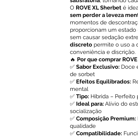
satisfatória
, tornando cad
O
ROVE XL Sherbet
é ide
sem perder a leveza men
momentos de descontraç
proporcionam um estado
sem causar sedação extr
discreto
permite o uso a 
conveniência e discrição.
🔥
Por que comprar ROVE
✅
Sabor Exclusivo:
Doce e
de sorbet
✅
Efeitos Equilibrados:
Re
mental
✅
Tipo:
Híbrida – Perfeit
✅
Ideal para:
Alívio do es
socialização
✅
Composição Premium:
qualidade
✅
Compatibilidade:
Funci