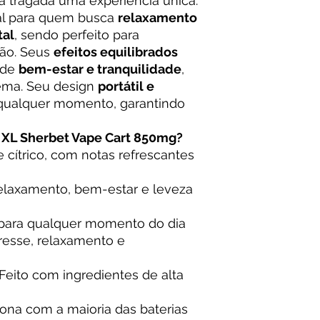
a tragada uma experiência única.
al para quem busca
relaxamento
tal
, sendo perfeito para
ão. Seus
efeitos equilibrados
 de
bem-estar e tranquilidade
,
ema. Seu design
portátil e
qualquer momento, garantindo
 XL Sherbet Vape Cart 850mg?
 cítrico, com notas refrescantes
laxamento, bem-estar e leveza
o para qualquer momento do dia
tresse, relaxamento e
Feito com ingredientes de alta
ona com a maioria das baterias