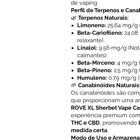
de vaping
Perfil de Terpenos e Cana
🌿
Terpenos Naturais:
Limoneno:
25.64 mg/g (
Beta-Cariofileno:
24.08 
relaxante)
Linalol:
9.56 mg/g (Nota
calmantes)
Beta-Mirceno:
4 mg/g (
Beta-Pineno:
2.5 mg/g 
Humuleno:
0.79 mg/g (E
🌱
Canabinóides Naturais
Os canabinóides são comp
que proporcionam uma am
ROVE XL Sherbet Vape Ca
experiência premium com 
THC e CBD
, promovendo
medida certa
.
Modo de Uso e Armazena