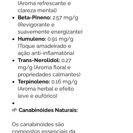
(Aroma refrescante e
clareza mental)
Beta-Pineno:
2.57 mg/g
(Revigorante e
suavemente energizante)
Humuleno:
0.91 mg/g
(Toque amadeirado e
ação anti-inflamatória)
Trans-Nerolidol:
0.27
mg/g (Aroma floral e
propriedades calmantes)
Terpinoleno:
0.16 mg/g
(Aroma herbal e efeito
leve e eufórico)
🌱
Canabinóides Naturais:
Os canabinóides são
compostos essenciais da