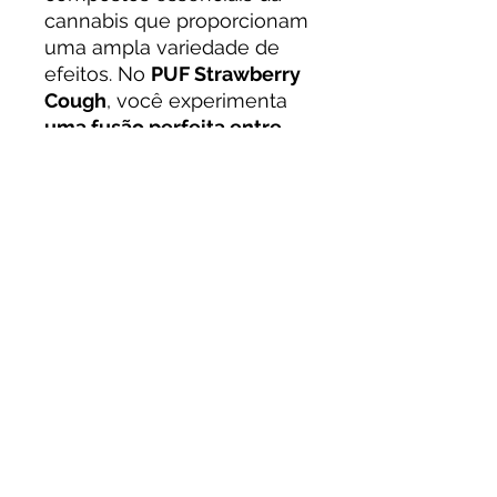
cannabis que proporcionam
uma ampla variedade de
efeitos. No
PUF Strawberry
Cough
, você experimenta
uma fusão perfeita entre
THC e CBD
, garantindo
um
efeito mental estimulante
sem ansiedade
.
Modo de Uso e
Armazenamento:
Compatibilidade:
Cartucho padrão
510
,
conecte a uma bateria
compatível para vaporizar.
Dosagem:
Comece com
pequenas tragadas
e