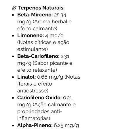
🌿
Terpenos Naturais:
Beta-Mirceno:
25.34
mg/g (Aroma herbal e
efeito calmante)
Limoneno:
4 mg/g
(Notas cítricas e ação
estimulante)
Beta-Cariofileno:
2.31
mg/g (Sabor picante e
efeito relaxante)
Linalol:
0.66 mg/g (Notas
florais e efeito
antiestresse)
Cariofileno Óxido:
0.21
mg/g (Ação calmante e
propriedades anti-
inflamatórias)
Alpha-Pineno:
6.25 mg/g