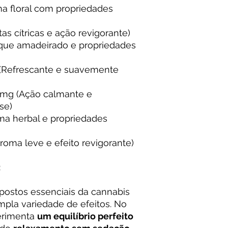
a floral com propriedades
as cítricas e ação revigorante)
que amadeirado e propriedades
(Refrescante e suavemente
 mg (Ação calmante e
se)
ma herbal e propriedades
roma leve e efeito revigorante)
:
ostos essenciais da cannabis
pla variedade de efeitos. No
erimenta
um equilíbrio perfeito