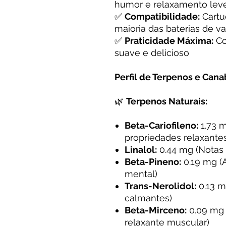
humor e relaxamento lev
✅
Compatibilidade:
Cart
maioria das baterias de v
✅
Praticidade Máxima:
Co
suave e delicioso
Perfil de Terpenos e Cana
🌿
Terpenos Naturais:
Beta-Cariofileno:
1.73 m
propriedades relaxante
Linalol:
0.44 mg (Notas f
Beta-Pineno:
0.19 mg (
mental)
Trans-Nerolidol:
0.13 m
calmantes)
Beta-Mirceno:
0.09 mg 
relaxante muscular)