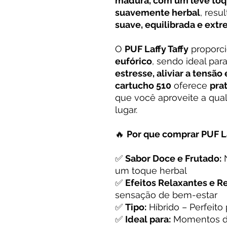
madura, com um leve toqu
suavemente herbal
, res
suave, equilibrada e ex
O
PUF Laffy Taffy
proporc
eufórico
, sendo ideal pa
estresse, aliviar a tensão
cartucho 510
oferece
pra
que você aproveite a qu
lugar.
🔥
Por que comprar PUF La
✅
Sabor Doce e Frutado:
N
um toque herbal
✅
Efeitos Relaxantes e R
sensação de bem-estar
✅
Tipo:
Híbrido – Perfeito
✅
Ideal para:
Momentos de