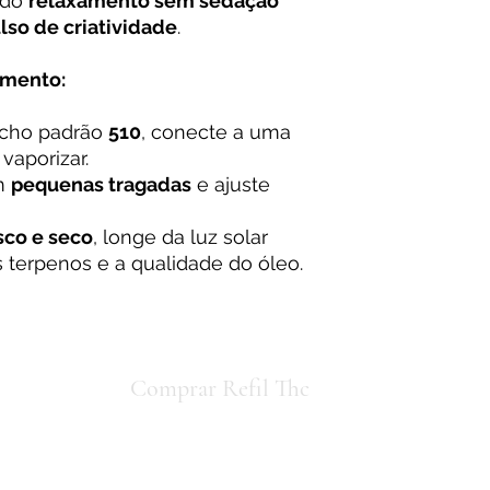
ndo
relaxamento sem sedação
lso de criatividade
.
mento:
cho padrão
510
, conecte a uma
vaporizar.
m
pequenas tragadas
e ajuste
sco e seco
, longe da luz solar
os terpenos e a qualidade do óleo.
io concorda
Comprar Refil Thc