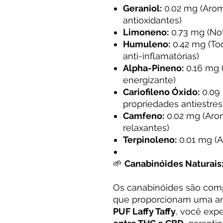
Geraniol:
0.02 mg (Arom
antioxidantes)
Limoneno:
0.73 mg (Not
Humuleno:
0.42 mg (To
anti-inflamatórias)
Alpha-Pineno:
0.16 mg 
energizante)
Cariofileno Óxido:
0.09
propriedades antiestres
Camfeno:
0.02 mg (Aro
relaxantes)
Terpinoleno:
0.01 mg (A
🌱
Canabinóides Naturais
Os canabinóides são comp
que proporcionam uma am
PUF Laffy Taffy
, você exp