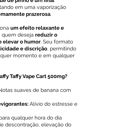
e de pinho e um final
ultando em uma vaporização
tremamente prazerosa
.
iona
um efeito relaxante e
ra quem deseja
reduzir o
 e elevar o humor
. Seu formato
ticidade e discrição
, permitindo
alquer momento e em qualquer
ffy Taffy Vape Cart 500mg?
otas suaves de banana com
evigorantes:
Alívio do estresse e
 para qualquer hora do dia
 descontração, elevação do