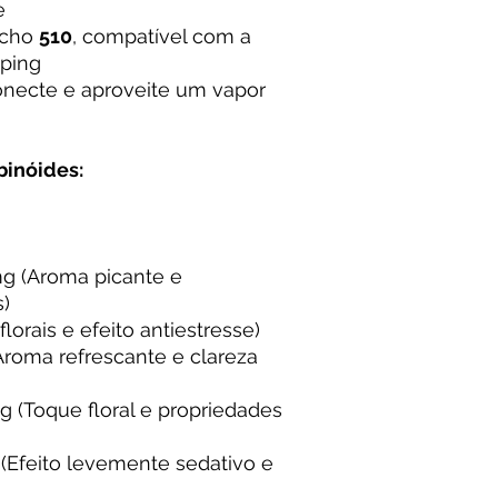
e
ucho
510
, compatível com a
aping
necte e aproveite um vapor
binóides:
g (Aroma picante e
s)
lorais e efeito antiestresse)
Aroma refrescante e clareza
g (Toque floral e propriedades
(Efeito levemente sedativo e