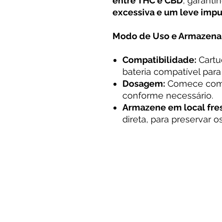
entre THC e CBD
, garanti
excessiva e um leve impu
Modo de Uso e Armazena
Compatibilidade:
Cartu
bateria compatível para 
Dosagem:
Comece co
conforme necessário.
Armazene em local fre
direta, para preservar 
Ao acessar e utilizar este site, o usuár
com os Termos de Uso.
Termos de Uso
Política de Privacidade