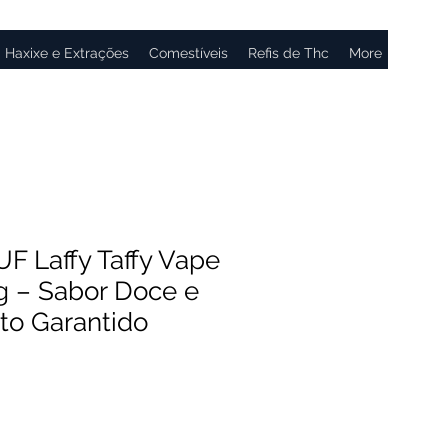
Haxixe e Extrações
Comestíveis
Refis de Thc
More
F Laffy Taffy Vape
 – Sabor Doce e
to Garantido