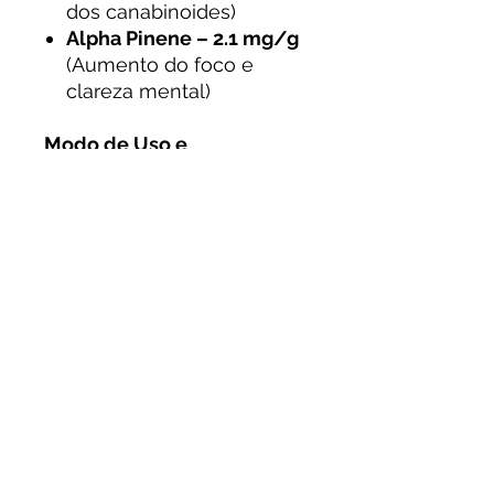
dos canabinoides)
Alpha Pinene – 2.1 mg/g
(Aumento do foco e
clareza mental)
Modo de Uso e
Armazenamento:
Dispositivo:
Cartucho
compatível com baterias
510
Dosagem:
Comece com
pequenas tragadas
e
ajuste conforme
necessário
Armazene em local
fresco e seco
, longe da
luz solar direta, para
preservar a qualidade dos
compostos