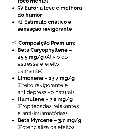
foco mental
😁
Euforia leve e melhora
do humor
🎨
Estímulo criativo e
sensação revigorante
🌱
Composição Premium:
Beta Caryophyllene –
25.5 mg/g
(Alívio do
estresse e efeito
calmante)
Limonene – 13.7 mg/g
(Efeito revigorante e
antidepressivo natural)
Humulene – 7.2 mg/g
(Propriedades relaxantes
e anti-inflamatórias)
Beta Myrcene – 3.7 mg/g
(Potencializa os efeitos