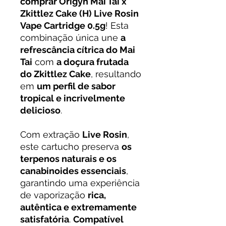
comprar Origyn Mai Tai x
Zkittlez Cake (H) Live Rosin
Vape Cartridge 0.5g
! Esta
combinação única une
a
refrescância cítrica do Mai
Tai
com
a doçura frutada
do Zkittlez Cake
, resultando
em
um perfil de sabor
tropical e incrivelmente
delicioso
.
Com extração
Live Rosin
,
este cartucho preserva
os
terpenos naturais e os
canabinoides essenciais
,
garantindo uma experiência
de vaporização
rica,
autêntica e extremamente
satisfatória
.
Compatível