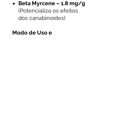
Beta Myrcene – 1.8 mg/g
(Potencializa os efeitos
dos canabinoides)
Modo de Uso e
Armazenamento:
Dispositivo:
Cartucho
compatível com baterias
510
Dosagem:
Comece com
pequenas tragadas
e
ajuste conforme
necessário
Armazene em local
fresco e seco
, longe da
luz solar direta, para
preservar a qualidade dos
compostos