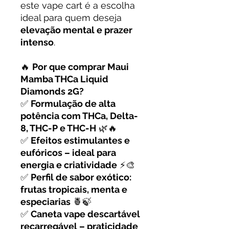
este vape cart é a escolha
ideal para quem deseja
elevação mental e prazer
intenso
.
🔥
Por que comprar Maui
Mamba THCa Liquid
Diamonds 2G?
✅
Formulação de alta
potência com THCa, Delta-
8, THC-P e THC-H
🌿🔥
✅
Efeitos estimulantes e
eufóricos – ideal para
energia e criatividade
⚡🎨
✅
Perfil de sabor exótico:
frutas tropicais, menta e
especiarias
🍍🍃
✅
Caneta vape descartável
recarregável – praticidade