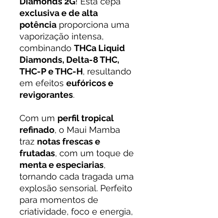
Diamonds 2G
! Esta cepa
exclusiva e de alta
potência
proporciona uma
vaporização intensa,
combinando
THCa Liquid
Diamonds, Delta-8 THC,
THC-P e THC-H
, resultando
em efeitos
eufóricos e
revigorantes
.
Com um
perfil tropical
refinado
, o Maui Mamba
traz
notas frescas e
frutadas
, com um toque de
menta e especiarias
,
tornando cada tragada uma
explosão sensorial. Perfeito
para momentos de
criatividade, foco e energia,