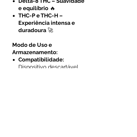
Delta-8 THC – Suavidade
e equilíbrio
🔥
THC-P e THC-H –
Experiência intensa e
duradoura
🚀
Modo de Uso e
Armazenamento:
Compatibilidade:
Dispositivo descartável
recarregável
Dosagem:
Comece com
tragadas leves e ajuste
conforme necessário
Armazene em local
fresco e seco
, longe da
luz solar direta