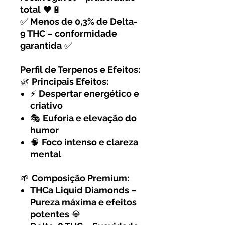
total
🖤🔋
✅
Menos de 0,3% de Delta-
9 THC – conformidade
garantida
✅
Perfil de Terpenos e Efeitos:
🌿
Principais Efeitos:
⚡
Despertar energético e
criativo
🎭
Euforia e elevação do
humor
🧠
Foco intenso e clareza
mental
🌱
Composição Premium:
THCa Liquid Diamonds –
Pureza máxima e efeitos
potentes
💎