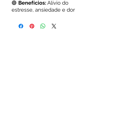
🟢
Benefícios:
Alívio do
estresse, ansiedade e dor
Whatsapp
Ao acessar e utilizar este site, o usuário
concorda com os Termos de Uso.
Termos de Uso
Política de Privacidade e Cookies
Contato
Comprar Refil Thc