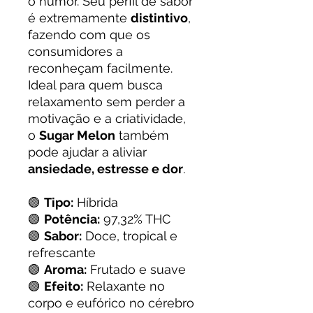
o humor. Seu perfil de sabor
é extremamente
distintivo
,
fazendo com que os
consumidores a
reconheçam facilmente.
Ideal para quem busca
relaxamento sem perder a
motivação e a criatividade,
o
Sugar Melon
também
pode ajudar a aliviar
ansiedade, estresse e dor
.
🟢
Tipo:
Híbrida
🟢
Potência:
97,32% THC
🟢
Sabor:
Doce, tropical e
refrescante
🟢
Aroma:
Frutado e suave
🟢
Efeito:
Relaxante no
corpo e eufórico no cérebro