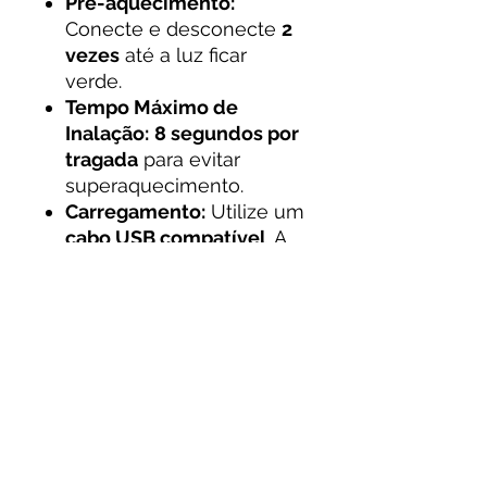
Pré-aquecimento:
Conecte e desconecte
2
vezes
até a luz ficar
verde.
Tempo Máximo de
Inalação:
8 segundos por
tragada
para evitar
superaquecimento.
Carregamento:
Utilize um
cabo USB compatível
. A
luz vermelha indica
carregamento.
Armazene em local
fresco e seco
, longe da
luz solar direta, para
preservar a pureza do
óleo.