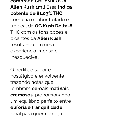
comprar EIGHTYSIX OG x
Alien Kush 1ml
! Essa
indica
potente de 81,03% THC
combina o sabor frutado e
tropical da
OG Kush Delta-8
THC
com os tons doces e
picantes da
Alien Kush
,
resultando em uma
experiência intensa e
inesquecível.
O perfil de sabor é
nostálgico e envolvente,
trazendo notas que
lembram
cereais matinais
cremosos
, proporcionando
um equilíbrio perfeito entre
euforia e tranquilidade
.
Ideal para quem deseja