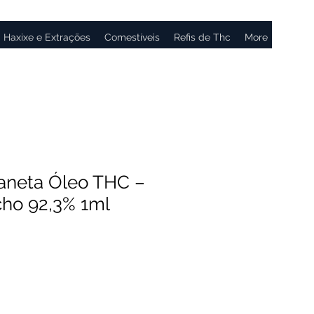
Haxixe e Extrações
Comestíveis
Refis de Thc
More
aneta Óleo THC –
cho 92,3% 1ml