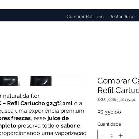
Comprar Refil Thc
Jeeter Juice
Comprar C
Refil Cartu
natural da flor
SKU: 366615376135191
– Refil Cartucho 92,3% 1ml
é a
 busca uma experiência premium
Preço
R$ 350,00
ores frescas
, esse
juice de
Quantidade
*
mpleto
preserva todo o
sabor e
 proporcionando uma vaporização