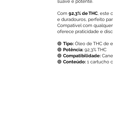
suave e potente.
Com
92,3% de THC
, este 
e duradouros, perfeito pa
Compatível com qualque
oferece praticidade e dis
🟢
Tipo:
Óleo de THC de e
🟢
Potência:
92,3% THC
🟢
Compatibilidade:
Canet
🟢
Conteúdo:
1 cartucho c
Ao acessar e utilizar este site, o usuár
com os Termos de Uso.
Termos de Uso
Política de Privacidade