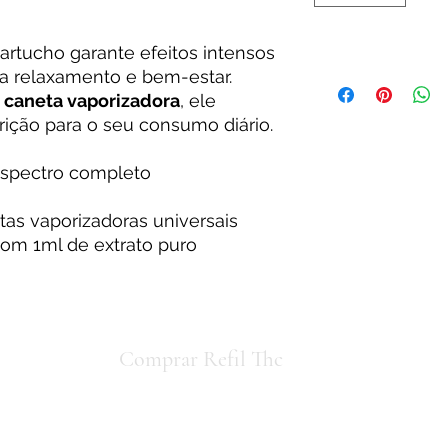
cartucho garante efeitos intensos
ra relaxamento e bem-estar.
r
caneta vaporizadora
, ele
crição para o seu consumo diário.
spectro completo
as vaporizadoras universais
om 1ml de extrato puro
io concorda
Comprar Refil Thc