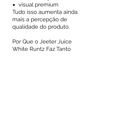
visual premium
Tudo isso aumenta ainda
mais a percepção de
qualidade do produto.
Por Que o Jeeter Juice
White Runtz Faz Tanto
Sucesso?
O sucesso do
Jeeter Juice
White Runtz 1000mg
acontece devido à
combinação entre:
sabor extremamente
refinado
perfil candy premium
potência elevada
strain famosa
mundialmente
vapor suave