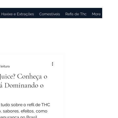
Haxixe e Extrações
Comestíveis
Refis de Thc
More
leitura
Juice? Conheça o
tá Dominando o
 tudo sobre o refil de THC
 sabores, efeitos, como
egurança no Brasil.