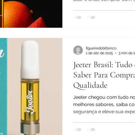
figueiredobittenco
1 de abr. de 2025
3 min de l
Jeeter Brasil: Tud
Saber Para Compra
Qualidade
Jeeter chegou com tudo no 
melhores sabores, saiba 
segurança e eleve sua exp