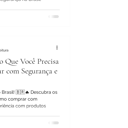
eitura
o o Que Você Precisa
r com Segurança e
Brasil! 🇧🇷🔥 Descubra os
como comprar com
eriência com produtos