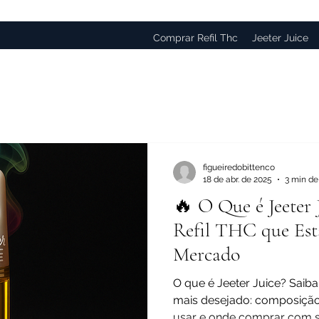
Comprar Refil Thc
Jeeter Juice
figueiredobittenco
18 de abr. de 2025
3 min de 
🔥 O Que é Jeeter 
Refil THC que Es
Mercado
O que é Jeeter Juice? Saiba
mais desejado: composição,
usar e onde comprar com s