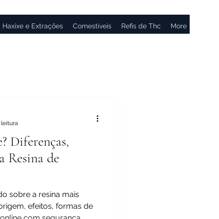
Haxixe e Extrações
Comestíveis
Refis de Thc
More
leitura
? Diferenças,
a Resina de
do sobre a resina mais
origem, efeitos, formas de
nline com segurança.