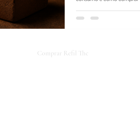
io concorda
Comprar Refil Thc