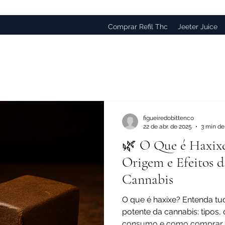
Comprar Refil Thc
Jeeter Juice
figueiredobittenco
22 de abr. de 2025
3 min de 
🌿 O Que é Haxixe
Origem e Efeitos d
Cannabis
O que é haxixe? Entenda tu
potente da cannabis: tipos, 
consumo e como comprar o