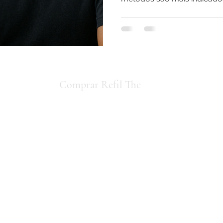
perfil.
io concorda
Comprar Refil Thc