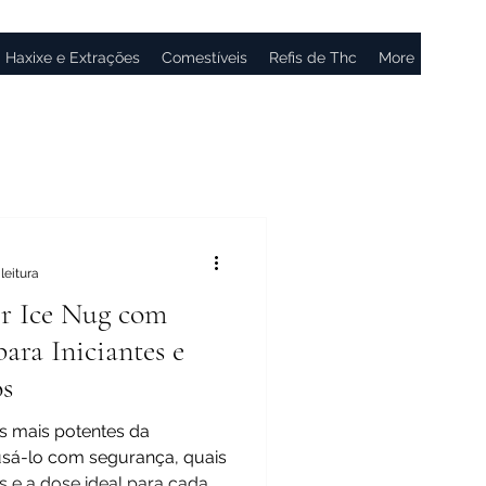
Haxixe e Extrações
Comestíveis
Refis de Thc
More
leitura
r Ice Nug com
ara Iniciantes e
s
s mais potentes da
sá-lo com segurança, quais
 e a dose ideal para cada