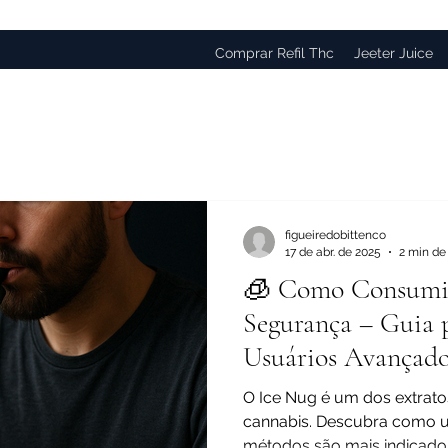
Comprar Refil Thc
Jeeter Juice
figueiredobittenco
17 de abr. de 2025
2 min de 
🧊 Como Consumi
Segurança – Guia p
Usuários Avançado
O Ice Nug é um dos extrato
cannabis. Descubra como u
métodos são mais indicados