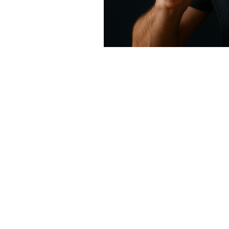
Ao acessar e utilizar este site, o usuár
com os Termos de Uso.
Termos de Uso
Política de Privacidade
e Cookies