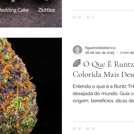
figueiredobittenco
28 de abr. de 2025
7 min de
🌈 O Que É Runtz?
Colorida Mais De
Entenda o que é a Runtz THC
desejada do mundo. Guia co
origem, benefícios, dicas d
premium.