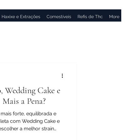
Haxixe e Extrações
Comestíveis
Refis de Thc
More
o, Wedding Cake e
e Mais a Pena?
 mais forte, equilibrada e
pleta com Wedding Cake e
escolher a melhor strain