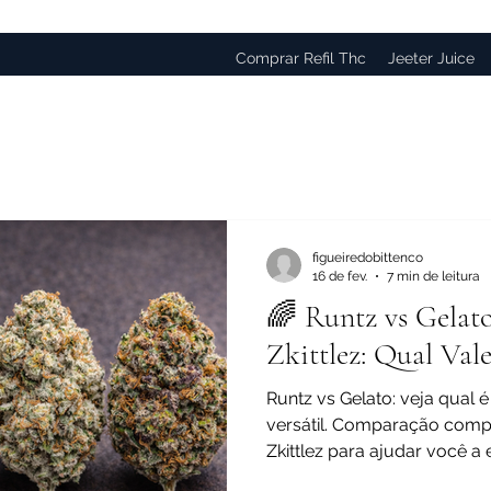
Comprar Refil Thc
Jeeter Juice
figueiredobittenco
16 de fev.
7 min de leitura
🌈 Runtz vs Gelat
Zkittlez: Qual Val
Runtz vs Gelato: veja qual é
versátil. Comparação com
Zkittlez para ajudar você a 
premium.