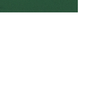
figueiredobittenco
18 de abr. de 2025
3 min de leitura
🇧🇷 Maconha no Brasil – Situação
Legal, Cuidados e Como Comprar
com Segurança
A maconha no Brasil ainda é cercada por tabus