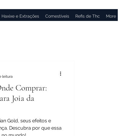
Haxixe e Extrações
Comestíveis
Refis de Thc
More
 leitura
Onde Comprar:
ra Joia da
an Gold, seus efeitos e
ça. Descubra por que essa
da no mundo!