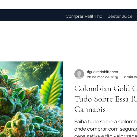
Comprar Refil Thc
Jeeter Juice
figueiredobittenco
20 de mar. de 2025
2 min de
Colombian Gold 
Tudo Sobre Essa Ra
Cannabis
Saiba tudo sobre a Colombi
onde comprar com seguran
cepa sativa é tão valoriza