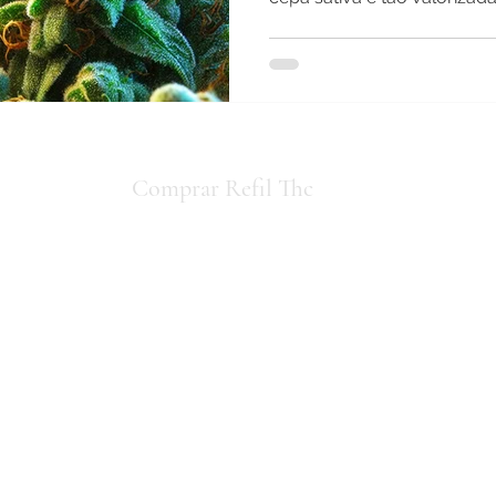
io concorda
Comprar Refil Thc