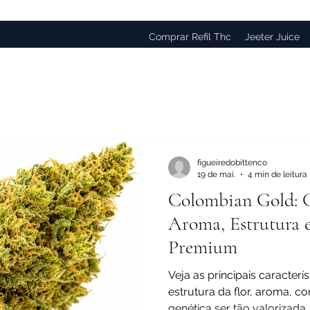
Comprar Refil Thc
Jeeter Juice
figueiredobittenco
19 de mai.
4 min de leitura
Colombian Gold: Ca
Aroma, Estrutura 
Premium
Veja as principais caracter
estrutura da flor, aroma, c
genética ser tão valorizada.