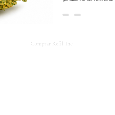
io concorda
Comprar Refil Thc