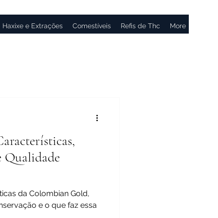
Haxixe e Extrações
Comestíveis
Refis de Thc
More
racterísticas,
e Qualidade
ísticas da Colombian Gold,
onservação e o que faz essa